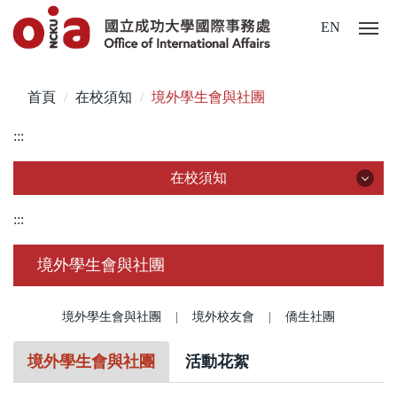
跳
EN
到
主
要
首頁
在校須知
境外學生會與社團
內
容
:::
區
在校須知
在校須知
:::
簽證/ 居留證/ 入臺證件
境外學生會與社團
新生入學手冊/入境指南
境外學生會與社團
|
境外校友會
|
僑生社團
註冊/ 報到/ 體檢
境外學生會與社團
活動花絮
學生保險