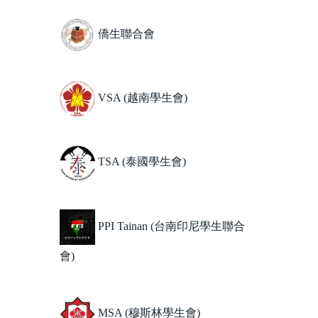
轉系/選課須知及請假
僑生聯合會
中文特別班
獎助學金
VSA (越南學生會)
住宿資訊及生活費用參考
校園地圖
TSA (泰國學生會)
境外學生會與社團
急難救助/ 申訴/ 諮詢
PPI Tainan (台南印尼學生聯合
會)
成績單/ 證書/ 離校手續
CareerNavigator 成/引蝶計畫
MSA (穆斯林學生會)