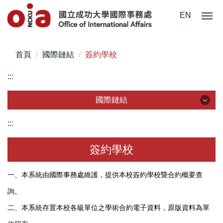
跳
EN
到
主
要
首頁
國際鏈結
簽約學校
內
容
:::
區
國際鏈結
國際鏈結
:::
簽約學校
簽約學校
國際組織
一、本系統由國際事務處維護，提供本校簽約學校暨合約概要查
詢。
國際訪賓
二、本系統存置本校各級單位之學術合約電子資料，原版資料為單
締約準則