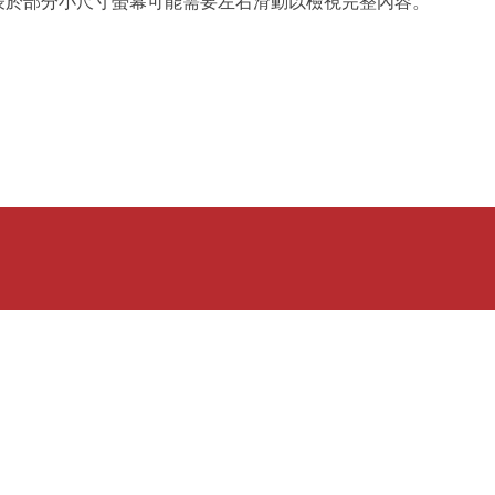
表於部分小尺寸螢幕可能需要左右滑動以檢視完整內容。