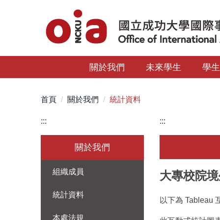
跳
到
主
要
內
關於我們
未來學生
學
容
區
首頁
關於我們
統計資料
:::
:::
關於我們
組織成員
大專校院境
統計資料
以下為 Table
本處法規