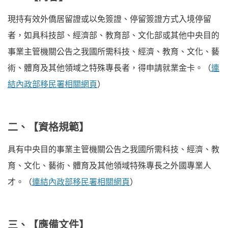
轉系/選課須知及請假
現持有效外僑居留證或以免簽證、停留簽證方式入境停留
者，如具科技部、經濟部、教育部、文化部或其他中央目的
中文特別班
事業主管機關公告之我國所需科技、經濟、教育、文化、藝
獎助學金
術、體育及其他領域之特殊專長者，得申請就業金卡。（
連
結內政部移民署相關網頁
）
住宿資訊及生活費用參考
校園地圖
二、【資格規範】
境外學生會與社團
具有中央目的事業主管機關公告之我國所需科技、經濟、教
急難救助/ 申訴/ 諮詢
育、文化、藝術、體育及其他領域特殊專長之外國專業人
才。（
連結內政部移民署相關網頁
）
成績單/ 證書/ 離校手續
CareerNavigator 成/引蝶計畫
三、【應備文件】