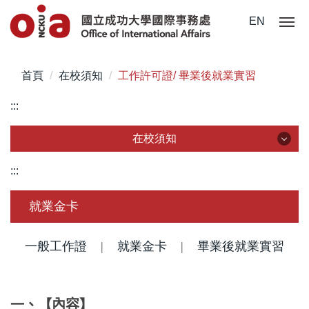
跳
EN
到
主
要
首頁
在校須知
工作許可證/ 畢業後就業實習
內
容
:::
區
在校須知
在校須知
:::
簽證/ 居留證/ 入臺證件
就業金卡
新生入學手冊/入境指南
一般工作證
|
就業金卡
|
畢業後就業實習
註冊/ 報到/ 體檢
學生保險
一、【內容】