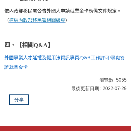
工作許可證/ 畢業後就業實習
依內政部移民署公告外國人申請就業金卡應備文件規定。
常見問題
（
連結內政部移民署相關網頁
）
四、【相關
Q&A】
外國專業人才延攬及僱用法資訊專頁
/Q&A工作許可/尋職簽
證就業金卡
瀏覽數:
5055
最後更新日期 : 2022-07-29
分享