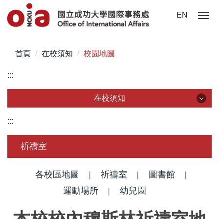
跳
EN
到
主
要
首頁
在校須知
校園地圖
內
容
:::
區
在校須知
在校須知
:::
簽證/ 居留證/ 入臺證件
祈禱室
新生入學手冊/入境指南
各校區地圖
|
祈禱室
|
圖書館
|
註冊/ 報到/ 體檢
運動場所
|
幼兒園
學生保險