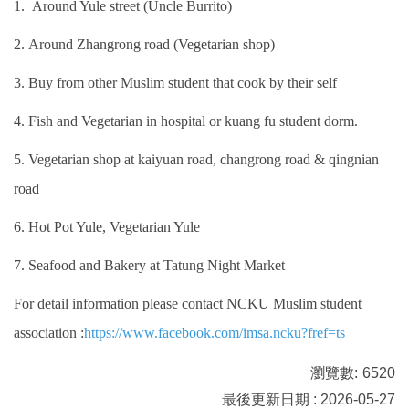
1. Around Yule street (Uncle Burrito)
2. Around Zhangrong road (Vegetarian shop)
3. Buy from other Muslim student that cook by their self
4. Fish and Vegetarian in hospital or kuang fu student dorm.
5. Vegetarian shop at kaiyuan road, changrong road & qingnian
road
6. Hot Pot Yule, Vegetarian Yule
7. Seafood and Bakery at Tatung Night Market
For detail information please contact NCKU Muslim student
association :
https://www.facebook.com/imsa.ncku?fref=ts
瀏覽數:
6520
最後更新日期 : 2026-05-27