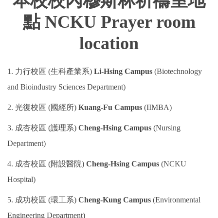
本校校內穆斯林祈禱室地
點
NCKU Prayer room
轉系/選課須知及請假
location
中文特別班
獎助學金
1. 力行校區 (生科產業系)
Li-Hsing Campus
(Biotechnology
住宿資訊及生活費用參考
and Bioindustry Sciences Department)
2. 光復校區 (國經所)
Kuang-Fu Campus
(IIMBA)
校園地圖
3. 成杏校區 (護理系)
Cheng-Hsing Campus
(Nursing
境外學生會與社團
Department)
急難救助/ 申訴/ 諮詢
4. 成杏校區 (附設醫院)
Cheng-Hsing Campus
(NCKU
成績單/ 證書/ 離校手續
Hospital)
5. 成功校區 (環工系)
Cheng-Kung Campus
(Environmental
CareerNavigator 成/引蝶計畫
Engineering Department)