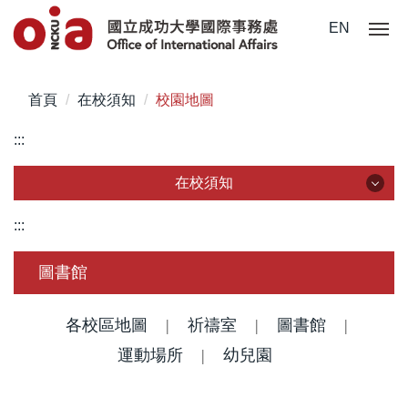
跳
EN
到
主
要
首頁
在校須知
校園地圖
內
容
:::
區
在校須知
在校須知
:::
簽證/ 居留證/ 入臺證件
圖書館
新生入學手冊/入境指南
各校區地圖
|
祈禱室
|
圖書館
|
註冊/ 報到/ 體檢
運動場所
|
幼兒園
學生保險