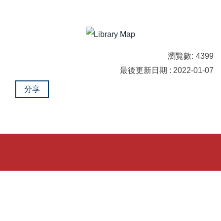
轉系/選課須知及請假
中文特別班
瀏覽數:
4399
獎助學金
最後更新日期 : 2022-01-07
住宿資訊及生活費用參考
分享
校園地圖
境外學生會與社團
急難救助/ 申訴/ 諮詢
成績單/ 證書/ 離校手續
CareerNavigator 成/引蝶計畫