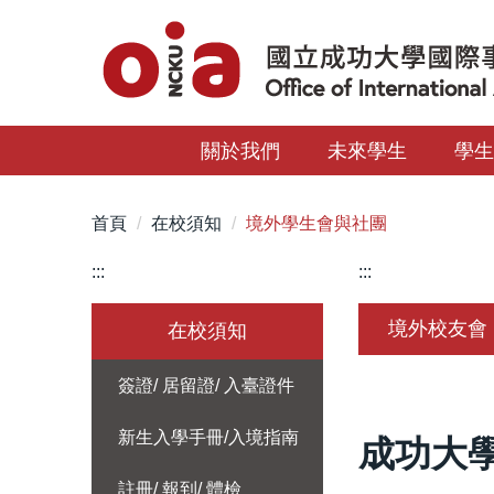
跳
到
主
要
內
關於我們
未來學生
學
容
區
首頁
在校須知
境外學生會與社團
:::
:::
境外校友會
在校須知
簽證/ 居留證/ 入臺證件
新生入學手冊/入境指南
成功大
註冊/ 報到/ 體檢