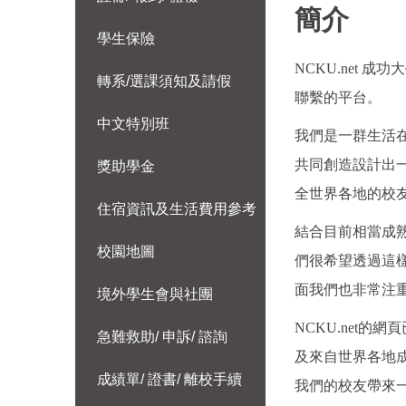
簡介
學生保險
NCKU.net
轉系/選課須知及請假
聯繫的平台。
中文特別班
我們是一群生活在
共同創造設計出
獎助學金
全世界各地的校
住宿資訊及生活費用參考
結合目前相當成熟
校園地圖
們很希望透過這
面我們也非常注
境外學生會與社團
NCKU.net
急難救助/ 申訴/ 諮詢
及來自世界各地
成績單/ 證書/ 離校手續
我們的校友帶來