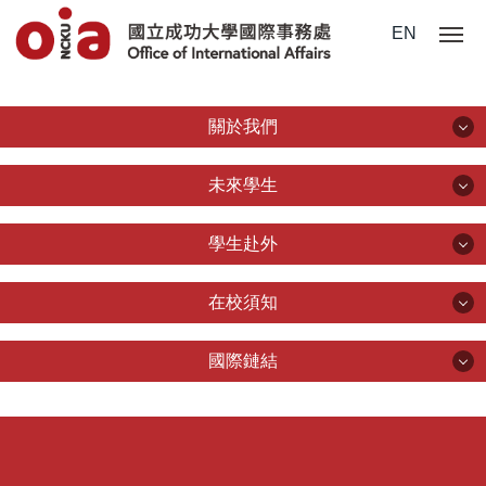
跳
EN
到
主
要
內
關於我們
容
區
關於我們
未來學生
組織成員
未來學生
學生赴外
統計資料
認識成大
學生赴外
在校須知
本處法規
國際學位生
赴外交換生
在校須知
國際鏈結
常用表單
僑港澳學位生
赴外交換生成果與心得分享
簽證/ 居留證/ 入臺證件
國際鏈結
聯絡我們
大陸學位生
國際雙學位
新生入學手冊/入境指南
簽約學校
成大簡介