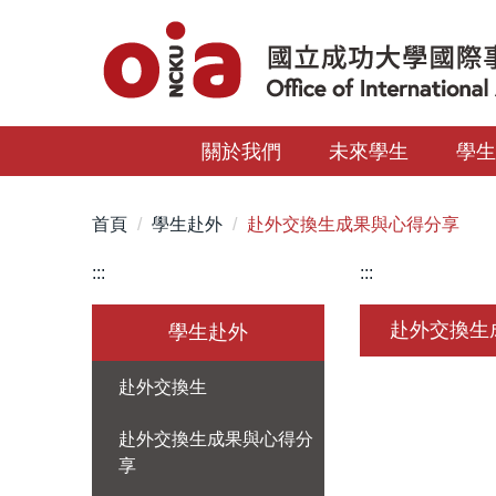
跳
到
主
要
內
關於我們
未來學生
學
容
區
首頁
學生赴外
赴外交換生成果與心得分享
:::
:::
赴外交換生
學生赴外
赴外交換生
赴外交換生成果與心得分
享