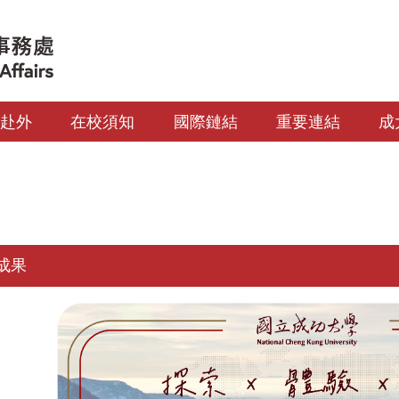
生赴外
在校須知
國際鏈結
重要連結
成
成果