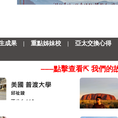
生成果
|
重點姊妹校
|
亞太交換心得
‒‒‒點擊查看⇱ 我們的故