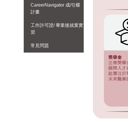
CareerNavigator 成/引蝶
計畫
工作許可證/ 畢業後就業實
習
常見問題