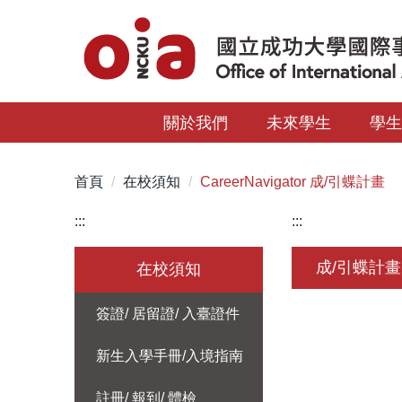
跳
到
主
要
內
關於我們
未來學生
學
容
區
首頁
在校須知
CareerNavigator 成/引蝶計畫
:::
:::
成/引蝶計畫
在校須知
簽證/ 居留證/ 入臺證件
新生入學手冊/入境指南
註冊/ 報到/ 體檢