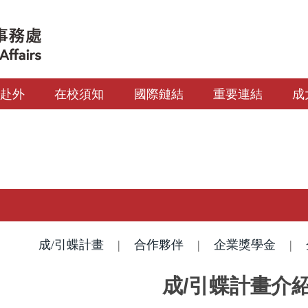
生赴外
在校須知
國際鏈結
重要連結
成
成/引蝶計畫
|
合作夥伴
|
企業獎學金
|
成/引蝶計畫介