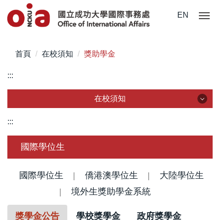
跳
EN
到
主
要
首頁
在校須知
獎助學金
內
容
:::
區
在校須知
在校須知
:::
簽證/ 居留證/ 入臺證件
國際學位生
新生入學手冊/入境指南
國際學位生
|
僑港澳學位生
|
大陸學位生
註冊/ 報到/ 體檢
|
境外生獎助學金系統
學生保險
獎學金公告
學校獎學金
政府獎學金