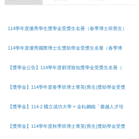
轉系/選課須知及請假
中文特別班
114學年度優秀學生獎學金受獎生名冊（春季博士班舊生）
2026-04-15
獎助學金
114學年度優秀國際博士生獎助學金受獎生名冊（春季博士班舊生）
住宿資訊及生活費用參考
2026-04-15
【獎學金公告】114學年度窮理致知獎學金受獎生名冊（春季班舊生）
校園地圖
2026-04-15
境外學生會與社團
【獎學金】114學年度春季班博士菁英(舊生)獎助學金受獎生名單
2026-04-15
急難救助/ 申訴/ 諮詢
【獎學金】114-2 國立成功大學 × 金耘鋼鐵「臺越人才培育獎學金」開放申請！
成績單/ 證書/ 離校手續
2026-04-13
【獎學金】114學年度秋季班博士菁英(舊生)獎助學金受獎生名單
CareerNavigator 成/引蝶計畫
2025-11-15