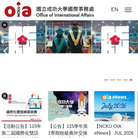
跳
EN
到
主
要
內
容
區
【活動公告】115年
【公告】115學年第
【NCKU OIA
第二屆國際化雙語
1學期校級薦外交換
eNews】 JUL 2026