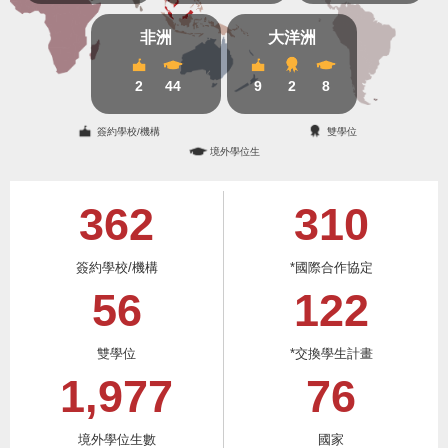
非洲
大洋洲
2
44
9
2
8
簽約學校/機構
雙學位
境外學位生
3
6
2
3
1
0
簽約學校/機構
*國際合作協定
5
6
1
2
2
雙學位
*交換學生計畫
1
,
9
7
7
7
6
境外學位生數
國家