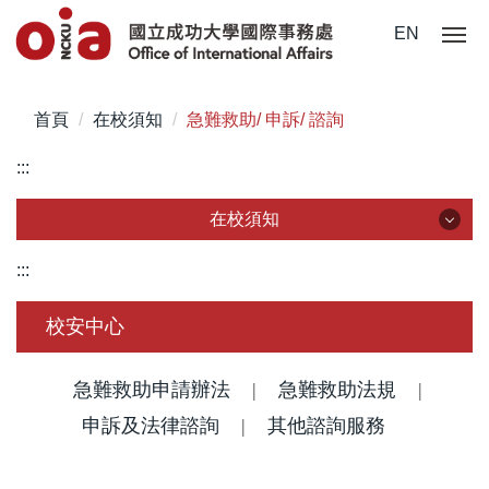
跳
EN
到
主
要
首頁
在校須知
急難救助/ 申訴/ 諮詢
內
容
:::
區
在校須知
在校須知
:::
簽證/ 居留證/ 入臺證件
校安中心
新生入學手冊/入境指南
急難救助申請辦法
|
急難救助法規
|
註冊/ 報到/ 體檢
申訴及法律諮詢
|
其他諮詢服務
學生保險