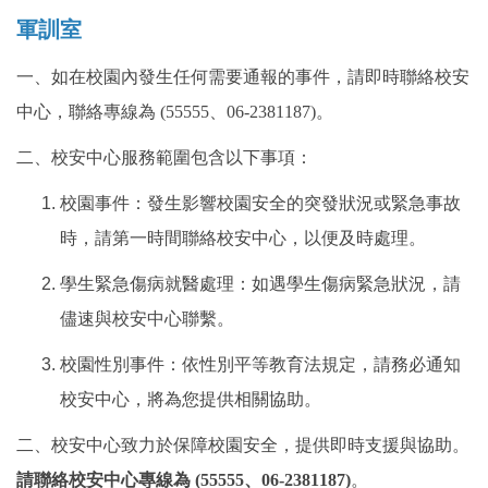
軍訓室
轉系/選課須知及請假
一、如在校園內發生任何需要通報的事件，請即時聯絡校安
中文特別班
中心，聯絡專線為 (55555、06-2381187)。
獎助學金
二、校安中心服務範圍包含以下事項：
住宿資訊及生活費用參考
校園事件：發生影響校園安全的突發狀況或緊急事故
時，請第一時間聯絡校安中心，以便及時處理。
校園地圖
學生緊急傷病就醫處理：如遇學生傷病緊急狀況，請
境外學生會與社團
儘速與校安中心聯繫。
急難救助/ 申訴/ 諮詢
校園性別事件：依性別平等教育法規定，請務必通知
成績單/ 證書/ 離校手續
校安中心，將為您提供相關協助。
二、校安中心致力於保障校園安全，提供即時支援與協助。
CareerNavigator 成/引蝶計畫
請聯絡校安中心專線為 (55555、06-2381187)
。