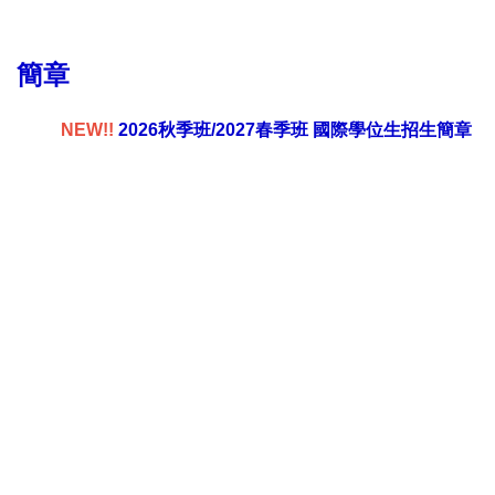
境外學生身份判定
簡章
來校交換生
NEW!!
2026秋季班/2027春季班 國際學位生招生簡章
雙聯學位生
短期交流
新型專班