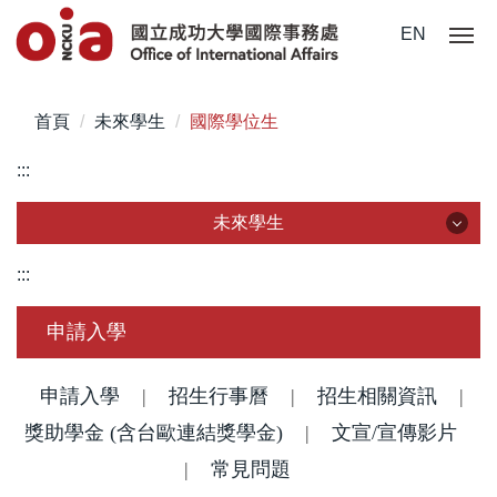
跳
EN
到
主
要
首頁
未來學生
國際學位生
內
容
:::
區
未來學生
未來學生
:::
認識成大
申請入學
國際學位生
申請入學
|
招生行事曆
|
招生相關資訊
|
獎助學金 (含台歐連結獎學金)
僑港澳學位生
|
文宣/宣傳影片
|
常見問題
大陸學位生