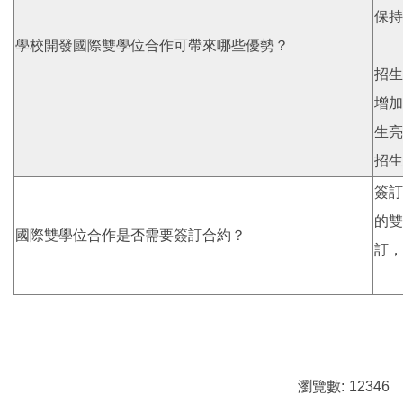
保持
學校開發國際雙學位合作可帶來哪些優勢？
招生
增加
生亮
招生
簽訂
的雙
國際雙學位合作是否需要簽訂合約？
訂，
瀏覽數:
12346