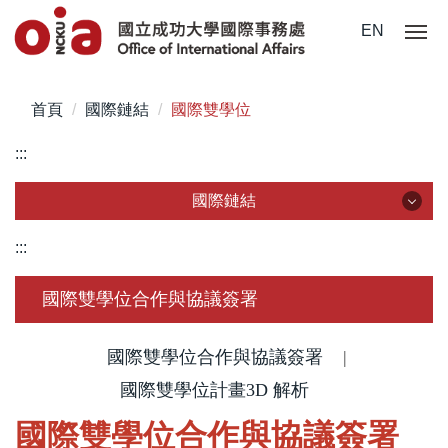
跳
EN
到
主
要
首頁
國際鏈結
國際雙學位
內
容
:::
區
國際鏈結
國際鏈結
:::
簽約學校
國際雙學位合作與協議簽署
國際組織
國際雙學位合作與協議簽署
|
國際訪賓
國際雙學位計畫3D 解析
國際雙學位合作與協議簽署
締約準則