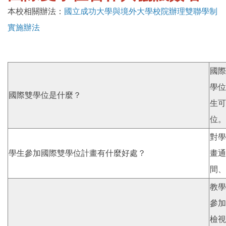
本校相關辦法：
國立成功大學與境外大學校院辦理雙聯學制
國際學人
實施辦法
國際雙學位
國際化補助
國際
學位
國際雙學位是什麼？
生可
位。
對學
學生參加國際雙學位計畫有什麼好處？
畫通
間、
教學
參加
檢視