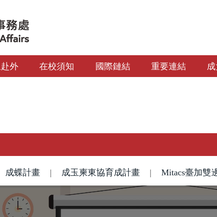
生赴外
在校須知
國際鏈結
重要連結
成
成蝶計畫
|
成玉柬東協育成計畫
|
Mitacs臺加