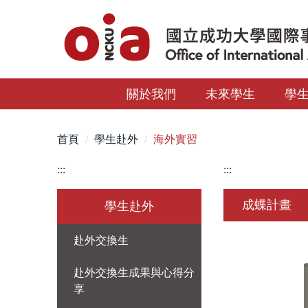
跳
到
主
要
內
關於我們
未來學生
學
容
區
首頁
學生赴外
海外實習
:::
:::
成蝶計畫
學生赴外
赴外交換生
赴外交換生成果與心得分
享