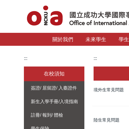
跳
到
主
要
內
關於我們
未來學生
學
容
區
:::
:::
在校須知
簽證/ 居留證/ 入臺證件
境外生常見問題
新生入學手冊/入境指南
註冊/ 報到/ 體檢
陸生常見問題
學生保險