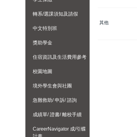
轉系/選課須知及請假
其他
中文特別班
獎助學金
住宿資訊及生活費用參考
校園地圖
境外學生會與社團
急難救助/ 申訴/ 諮詢
成績單/ 證書/ 離校手續
CareerNavigator 成/引蝶
計畫