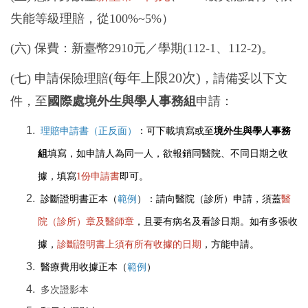
工作許可證/ 畢業後就業實習
失能等級理賠，從100%~5%）
常見問題
(六) 保費：新臺幣2910元／學期(112-1、112-2)。
(每年上限20次)
(七) 申請保險理賠
，請備妥以下文
件，至
國際處境外生與學人事務組
申請：
理賠申請書（正反面）
：可下載填寫或至
境外生與學人事務
組
填寫，如申請人為同一人，欲報銷同醫院、不同日期之收
據，填寫
1份申請書
即可。
診斷證明書正本（
範例
）：請向醫院（診所）申請，須蓋
醫
院（診所）章及醫師章
，且要有病名及看診日期。如有多張收
據，
診斷證明書上須有所有收據的日期
，方能申請。
醫療費用收據正本（
範例
）
多次證影本