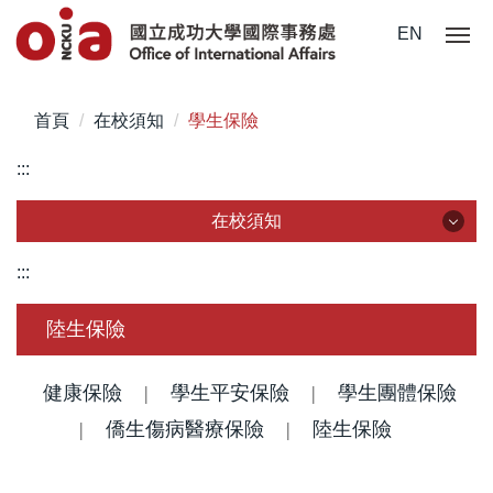
跳
EN
到
主
要
首頁
在校須知
學生保險
內
容
:::
區
在校須知
在校須知
:::
簽證/ 居留證/ 入臺證件
陸生保險
新生入學手冊/入境指南
健康保險
|
學生平安保險
|
學生團體保險
註冊/ 報到/ 體檢
|
僑生傷病醫療保險
|
陸生保險
學生保險