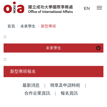
跳
EN
到
主
要
首頁
未來學生
新型專班
內
容
:::
區
未來學生
未來學生
:::
認識成大
新型專班報名
國際學位生
最新消息
|
簡章及申請時程
|
僑港澳學位生
合作企業資訊
|
報名資訊
大陸學位生