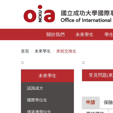
跳
到
主
要
內
關於我們
未來學生
學
容
區
首頁
未來學生
來校交換生
:::
:::
常見問題(來
未來學生
認識成大
國際學位生
申請
保險
僑港澳學位生