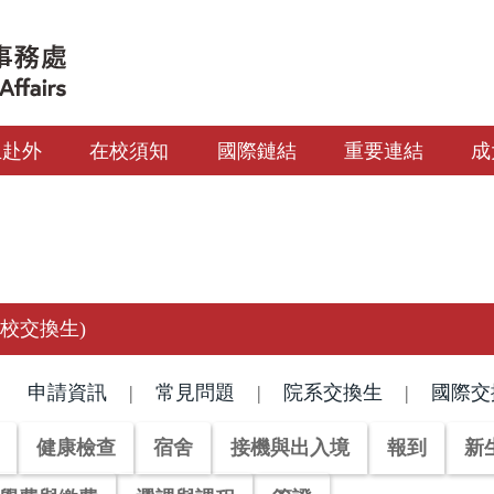
生赴外
在校須知
國際鏈結
重要連結
成
校交換生)
申請資訊
|
常見問題
|
院系交換生
|
國際交換
健康檢查
宿舍
接機與出入境
報到
新