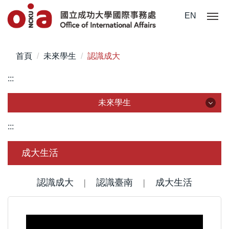
跳
EN
到
主
要
首頁
未來學生
認識成大
內
容
:::
區
未來學生
未來學生
:::
認識成大
成大生活
國際學位生
認識成大
|
認識臺南
|
成大生活
僑港澳學位生
大陸學位生