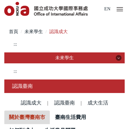
跳
EN
到
主
要
首頁
未來學生
認識成大
內
容
:::
區
未來學生
未來學生
:::
認識成大
認識臺南
國際學位生
認識成大
|
認識臺南
|
成大生活
僑港澳學位生
關於臺灣臺南市
臺南生活費用
大陸學位生