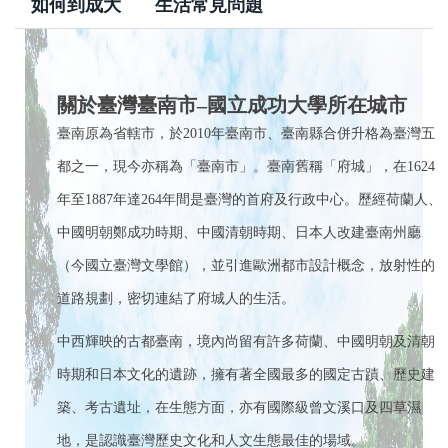
如何到成大
生活常見問題
境外學生身份判定
來校交換生
關於臺灣臺南市–國立成功大學所在城市
雙聯學位生
臺南原為省轄市，於2010年臺南市、臺南縣合併升格為臺灣五
都之一，現今亦稱為「臺南市」。臺南舊稱「府城」，在1624
短期交流
年至1887年達264年間是臺灣的首府及行政中心。歷經荷蘭人、
新型專班
中國明朝鄭成功時期、中國清朝時期、日本人改建臺南州廳
（今國立臺灣文學館），並引進歐洲都市設計概念，放射性的
道路規劃，密切連結了府城人的生活。
中西輝映的古都臺南，境內尚留有許多荷蘭、中國明朝及清朝
時期和日本文化的遺跡，擁有著全國最多的國定古蹟、歷史建
築、考古遺址，在生態方面，亦有國際級曾文溪口及四草濕
地，是認識臺灣歷史文化和人文生態最佳的場域。