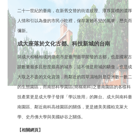
二十一世紀的臺南，在新舊交替的街道紋理、淳厚質樸的濃厚
人情和引以為傲的市民小吃裡，保存著她不變的風華，歷久而
彌新。
成大座落於文化古都、科技新城的台南
與成大相輔相成的臺南市是臺灣最早開發的古都，也是國家古
蹟數量最多且密度最高的城市，這不僅是府城的驕傲，也是成
大取之不盡的文化資源，而鄰近的四草濕地則是亞洲數一數二
的生態園區，而南部科學園區(簡稱南科)之臺南園區的各樣科
技產業更是成大學子發揮「學以致用」的舞台。成大與南科臺
南園區、鄰近南科高雄園區的關係，更是媲美美國柏克萊大
學、史丹佛大學與美國矽谷之關係。
【相關網頁】