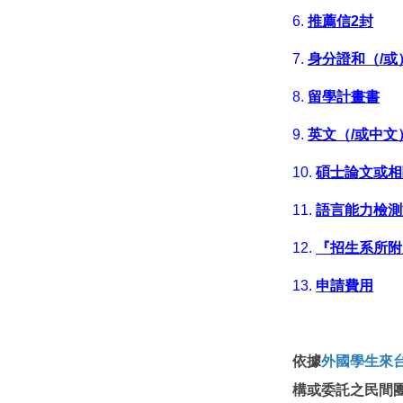
6.
推薦信2封
7.
身分證和（/或
8.
留學計畫書
9.
英文（/或中文
10.
碩士論文或相
11.
語言能力檢測
12.
『招生系所附
13.
申請費用
依據
外國學生來
構或委託之民間