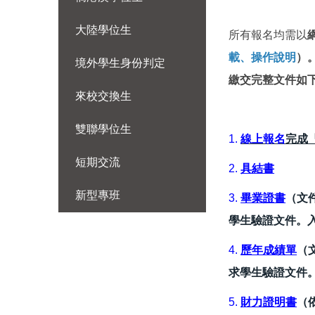
大陸學位生
所有報名均需以
載、操作說明
）
境外學生身份判定
繳交完整文件如
來校交換生
雙聯學位生
1.
線上報名
完成
短期交流
2.
具結書
新型專班
3.
畢業證書
（文
學生驗證文件。
4.
歷年成績單
（
求學生驗證文件
5.
財力證明書
（