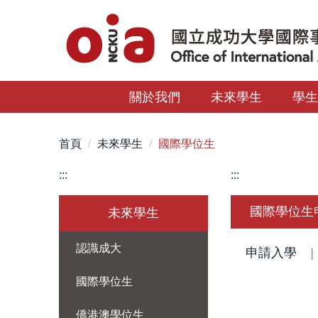
跳
到
主
要
內
關於我們
未來學生
學
容
區
首頁
未來學生
國際學位生
:::
:::
國際學位生
未來學生
認識成大
申請入學
國際學位生
僑港澳學位生