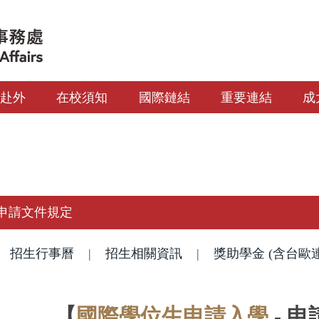
生赴外
在校須知
國際鏈結
重要連結
成
申請文件規定
|
招生行事曆
|
招生相關資訊
|
獎助學金 (含台歐
【
國際學位生申請入學
- 