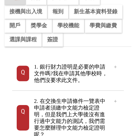
境外學生身份判定
接機與出入境
報到
新生基本資料登錄
來校交換生
開戶
獎學金
學校機能
學費與繳費
選課與課程
雙聯學位生
簽證
短期交流
1. 銀行財力證明是必要的申請
新型專班
文件嗎?我在申請其他學校時，
他們沒要求此文件。
2. 在交換生申請條件一覽表中
申請者須繳中文能力檢定證
明，但是我們上大學後沒有進
行過中文能力的測試，我們需
要怎麼辦理中文能力檢定證明
呢？