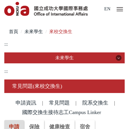
跳
EN
到
主
要
首頁
未來學生
來校交換生
內
容
:::
區
未來學生
未來學生
:::
認識成大
常見問題(來校交換生)
國際學位生
申請資訊
|
常見問題
|
院系交換生
|
僑港澳學位生
國際交換生接待志工Campus Linker
大陸學位生
申請
保險
健康檢查
宿舍