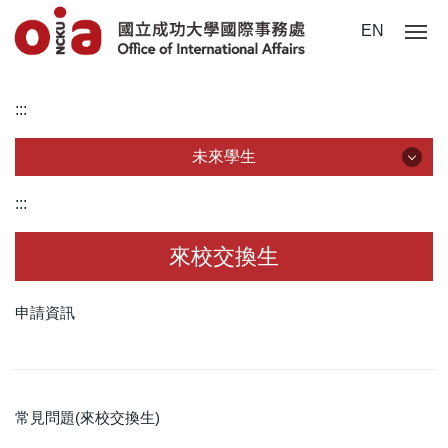
跳
EN
到
主
要
:::
內
容
未來學生
區
未來學生
:::
認識成大
來校交換生
國際學位生
申請資訊
僑港澳學位生
大陸學位生
常見問題(來校交換生)
境外學生身份判定