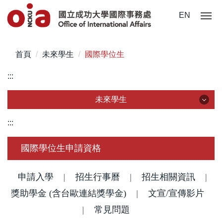
跳
EN
到
主
要
首頁
未來學生
國際學位生
內
容
:::
區
未來學生
未來學生
:::
認識成大
國際學位生申請資格
國際學位生
申請入學
|
招生行事曆
|
招生相關資訊
|
獎助學金 (含台歐連結獎學金)
僑港澳學位生
|
文宣/宣傳影片
|
常見問題
大陸學位生