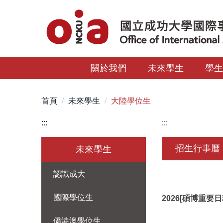
跳
到
主
要
內
關於我們
未來學生
學
容
區
首頁
未來學生
大陸學位生
:::
:::
招生行事曆
未來學生
認識成大
國際學位生
2026[碩博重要日
僑港澳學位生