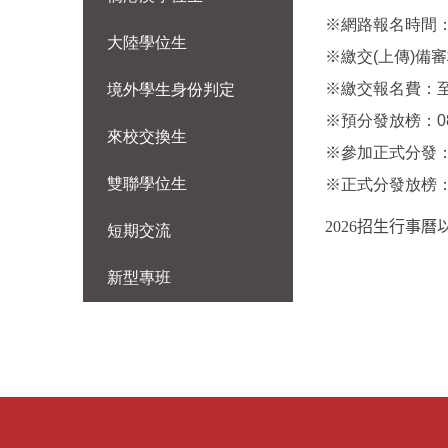
※網路報名時間：06.1
大陸學位生
※繳交(上傳)備審材
※繳交報名費：至07
境外學生身份判定
※預分發放榜：08.0
來校交換生
※參加正式分發：08.0
雙聯學位生
※正式分發放榜：08.
2026
招生行事曆
短期交流
新型專班