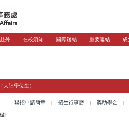
生赴外
在校須知
國際鏈結
重要連結
成
（大陸學位生）
聯招申請簡章
|
招生行事曆
|
獎助學金
程]