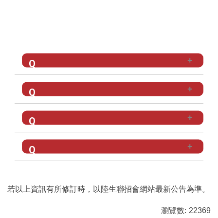
境外學生身份判定
來校交換生
一、報名資格
雙聯學位生
短期交流
二、報名費
新型專班
三、報名手續
四、上傳資料及注意事項
若以上資訊有所修訂時，以陸生聯招會網站最新公告為準。
瀏覽數:
22369