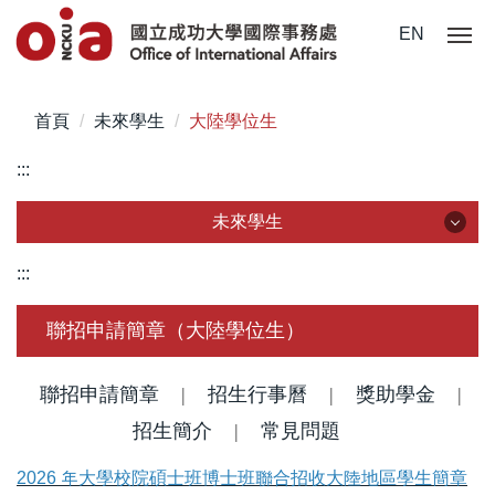
跳
EN
到
主
要
首頁
未來學生
大陸學位生
內
容
:::
區
未來學生
未來學生
:::
認識成大
聯招申請簡章（大陸學位生）
國際學位生
聯招申請簡章
|
招生行事曆
|
獎助學金
|
僑港澳學位生
招生簡介
|
常見問題
2026 年大學校院碩士班博士班聯合招收大陸地區學生簡章
大陸學位生