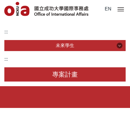
跳
EN
到
主
要
:::
內
容
未來學生
區
未來學生
:::
認識成大
專案計畫
國際學位生
僑港澳學位生
大陸學位生
境外學生身份判定