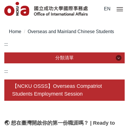
Jump
EN
to
the
main
Home
Overseas and Mainland Chinese Students
content
block
:::
分類清單
分類清單
:::
About Us
【NCKU OSSS】Overseas Compatriot
Students Employment Session
Incoming Application
Outgoing Application
Life @ NCKU
🌏 想在臺灣開啟你的第一份職涯嗎？ | Ready to