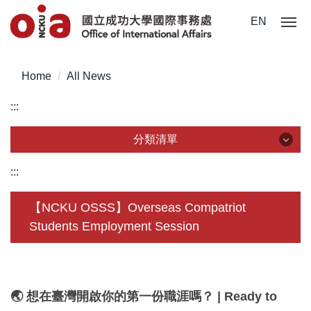
Jump
EN
to
the
main
Home
All News
content
block
:::
分類清單
分類清單
:::
About Us
【NCKU OSSS】Overseas Compatriot
Students Employment Session
Incoming Application
Outgoing Application
Life @ NCKU
🌏 想在臺灣開啟你的第一份職涯嗎？ | Ready to