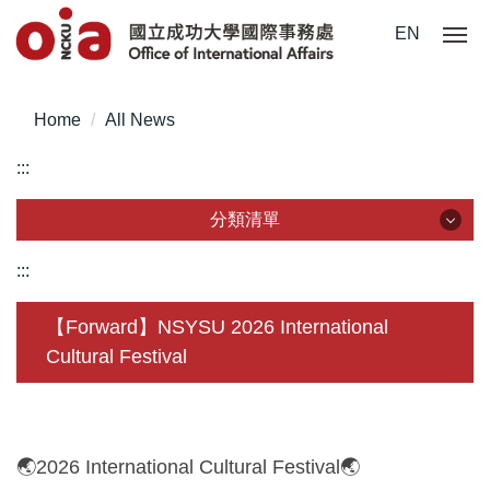
Jump
EN
to
the
main
Home
All News
content
block
:::
分類清單
分類清單
:::
About Us
【Forward】NSYSU 2026 International
Cultural Festival
Incoming Application
Outgoing Application
Life @ NCKU
🌏2026 International Cultural Festival🌏