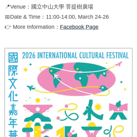
Global Engagement
📍Venue：國立中山大學 菩提樹廣場
📅Date & Time：11:00-14:00, March 24-26
👉 More Information：
Facebook Page