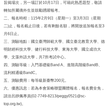
旨揭場次，另一場訂於10月17日，可籍此熟悉題型，敬請
Global Engagement
轉知所屬僑外生並鼓勵踴躍報考。
二、報名時程：115年2月9日（星期一）至3月3日（星期
二)止，報名截止日後，若有剩餘名額，將開放追加報名至3
月6日止。
三、測驗地點：國立臺灣師範大學、國立臺北教育大學、德
明財經科技大學、健行科技大學、東海大學、國立成功大
學、文藻外語大學，共7所考試中心。
四、測驗等級：入門基礎級Band A、進階高階級BandB、
流利精通級BandC。
五、測驗費用：每等級新臺幣200元。
六、優惠訊息：若為本會策略聯盟團體報名，報名費全免，
請洽呂靜佩專員(02-7749-8213/peggy0521@sc-
top.org.tw)。