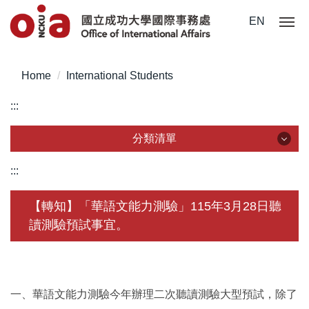
Jump
EN
to
the
main
Home
International Students
content
block
:::
分類清單
分類清單
:::
About Us
【轉知】「華語文能力測驗」115年3月28日聽
讀測驗預試事宜。
Incoming Application
Outgoing Application
Life @ NCKU
一、華語文能力測驗今年辦理二次聽讀測驗大型預試，除了