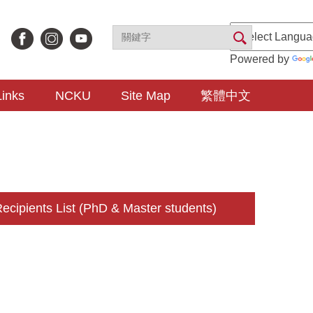
Powered by
Links
NCKU
Site Map
繁體中文
cipients List (PhD & Master students)