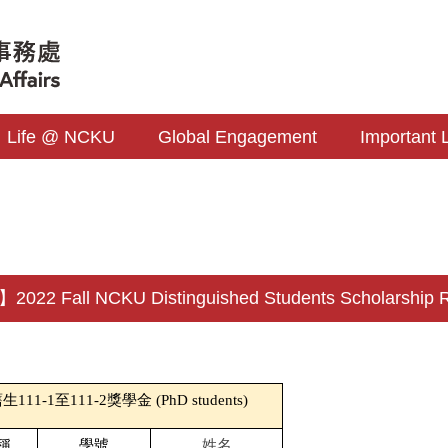
Life @ NCKU
Global Engagement
Important 
2022 Fall NCKU Distinguished Students Scholarship Re
1-1至111-2獎學金 (PhD students)
稱
學號
姓名