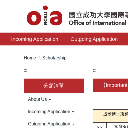
Jump
to
the
main
content
Incoming Application
Outgoing Application
block
Home
Scholarship
:::
:::
【Important】
分類清單
About Us
Incoming Application
成獎博士班舊生11
Outgoing Application
No.
系所名