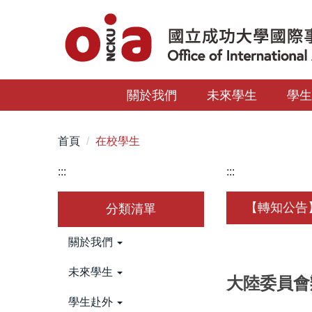
跳
到
主
要
內
關於我們
未來學生
學
容
區
首頁
在校學生
:::
:::
【轉知公告
分類清單
關於我們
未來學生
大陸委員會
學生赴外