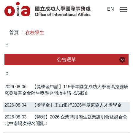
跳
EN
到
主
要
首頁
在校學生
內
容
:::
區
公告選單
公告選單
:::
2026-08-06
【獎學金申請】115學年國立成功大學喜瑪拉雅研
全部公告
究發展基金會陸生獎學金開放申請~9/6截止
在校學生
2026-08-04
【獎學金】玉山銀行2026年度東協人才獎學金
國際學生
2026-08-03
【轉知】2026 企業聘用僑生就業說明會暨媒合會
北中南場次報名開跑！
僑、陸生