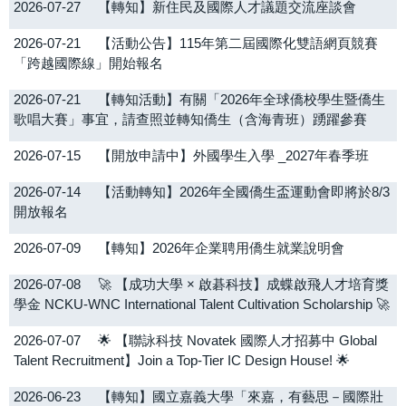
2026-07-27
【轉知】新住民及國際人才議題交流座談會
OIA eNews
2026-07-21
【活動公告】115年第二屆國際化雙語網頁競賽
「跨越國際線」開始報名
院系所及教職員
2026-07-21
【轉知活動】有關「2026年全球僑校學生暨僑生
獎學金/補助資訊
歌唱大賽」事宜，請查照並轉知僑生（含海青班）踴躍參賽
2026-07-15
【開放申請中】外國學生入學 _2027年春季班
轉知公告
2026-07-14
【活動轉知】2026年全國僑生盃運動會即將於8/3
開放報名
2026-07-09
【轉知】2026年企業聘用僑生就業說明會
2026-07-08
🚀 【成功大學 × 啟碁科技】成蝶啟飛人才培育獎
學金 NCKU-WNC International Talent Cultivation Scholarship 🚀
2026-07-07
🌟 【聯詠科技 Novatek 國際人才招募中 Global
Talent Recruitment】Join a Top-Tier IC Design House! 🌟
2026-06-23
【轉知】國立嘉義大學「來嘉，有藝思－國際壯