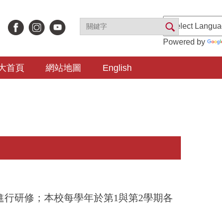
Powered by
大首頁
網站地圖
English
進行研修；本校每學年於第
1
與第
2
學期各