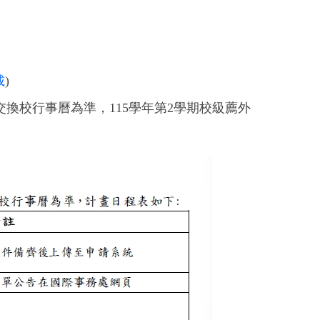
載
)
交換校行事曆為準，
115
學年第
2
學期校級薦外