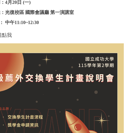
期：
4
月
20
日
(
一
)
點：
光復校區 國際會議廳 第一演講室
：
中午
11:10~12:30
請點我