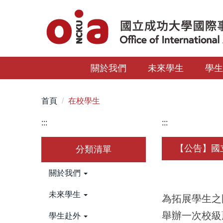
跳
到
主
要
內
關於我們
未來學生
學
容
區
首頁
在校學生
:::
:::
【公告】國
分類清單
關於我們
未來學生
為拓展學生之
舉辦一次校級
學生赴外