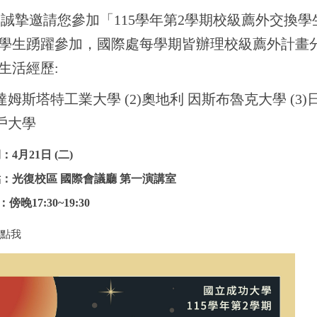
誠摯邀請您參加「115學年第2學期校級薦外交換
學生踴躍參加，國際處每學期皆辦理校級薦外計畫
生活經歷:
 達姆斯塔特工業大學
(2)
奧地利 因斯布魯克大學
(3)
戶大學
期：
4
月
21
日
(
二
)
點：
光復校區 國際會議廳 第一演講室
：傍晚
17:30~19:30
請點我