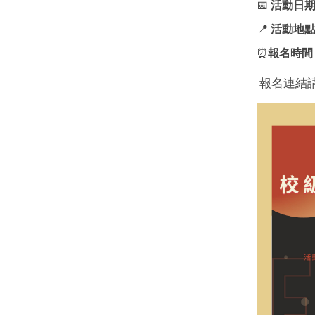
📅
活動日
📍
活動地
⏰
報名時間
報名連結