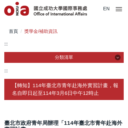
跳
EN
到
主
要
首頁
獎學金/補助資訊
內
容
:::
區
分類清單
分類清單
:::
關於我們
【轉知】114年臺北市青年赴海外實習計畫，報
名自即日起至114年3月6日中午12時止
未來學生
學生赴外
在校須知
臺北市政府青年局辦理「114年臺北市青年赴海外