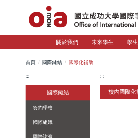
跳
到
主
要
內
關於我們
未來學生
學
容
區
首頁
國際鏈結
國際化補助
:::
:::
校內國際化
國際鏈結
簽約學校
國際組織
國際訪賓