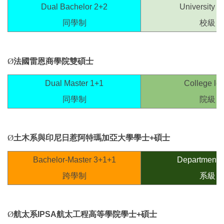
Dual Bachelor 2+2
University 
同學制
校級
Ø
法國雷恩商學院雙碩士
Dual Master 1+1
College lev
同學制
院級
Ø
土木系與印尼日惹阿特瑪加亞大學學士+
碩士
Bachelor-Master 3+1+1
Department l
跨學制
系級
Ø
航太系IPSA
航太工程高等學院學士
+
碩士