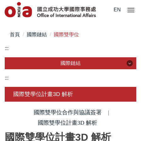
跳
EN
到
主
要
首頁
國際鏈結
國際雙學位
內
容
:::
區
國際鏈結
國際鏈結
:::
簽約學校
國際雙學位計畫3D 解析
國際組織
國際雙學位合作與協議簽署
|
國際訪賓
國際雙學位計畫3D 解析
國際雙學位計畫
3D
解析
締約準則