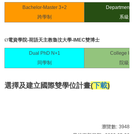
Bachelor-Master 3+2
Department l
跨學制
系級
Ø
電資學院-
荷語天主教魯汶大學
-IMEC
雙博士
Dual PhD N+1
College lev
同學制
院級
選擇及建立國際雙學位計畫
(
下載
)
瀏覽數:
3948