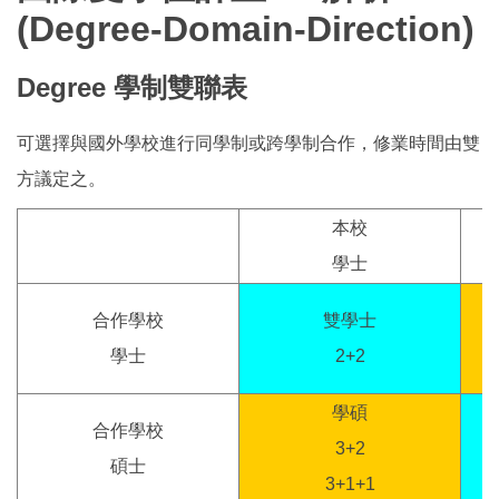
(
Degree-Domain-Direction)
國際學人
Degree
學制雙聯表
國際雙學位
可選擇與國外學校進行同學制或跨學制合作，修業時間由雙
國際化補助
方議定之。
本校
學士
合作學校
雙學士
學士
2+2
學碩
合作學校
3+2
碩士
3+1+1