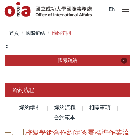
跳
EN
到
主
要
首頁
國際鏈結
締約準則
內
容
:::
區
國際鏈結
國際鏈結
:::
簽約學校
締約流程
國際組織
締約準則
|
締約流程
|
相關事項
|
國際訪賓
合約範本
一、【
校級學術合作約定簽署標準作業流
締約準則