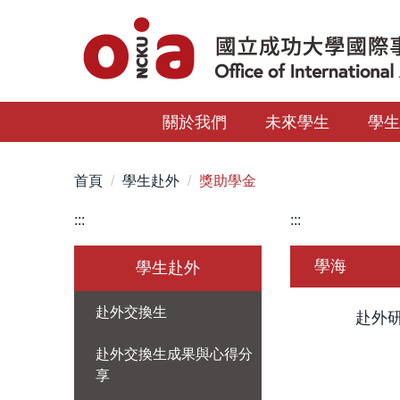
跳
到
主
要
內
關於我們
未來學生
學
容
區
首頁
學生赴外
獎助學金
:::
:::
學海
學生赴外
赴外交換生
赴外
赴外交換生成果與心得分
享