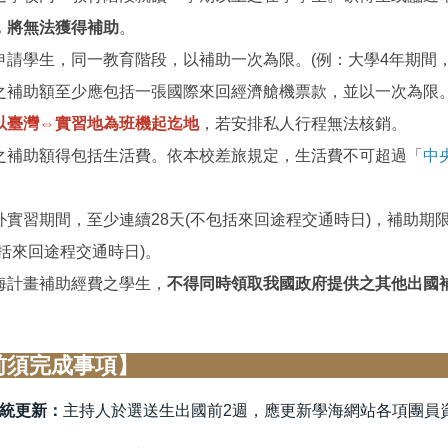
，將無法獲得補助
。
申請學生，同一教育階段，以補助一次為限。(例：大學4年期間
之補助額至少應包括一張國際來回經濟艙機票款，並以一次為限
以臺灣⇔實習地為班機起迄地
，若安排私人行程無法核銷。
之補助額得包括生活費。依本校差旅規定，生活費不可超過「
中
。
外實習期間，至少連續28天(不包括來回途程交通時日)，補助期
包括來回途程交通時日)。
海計畫補助經費之學生，
不得同時領取我國政府提供之其他出國
【出國前須完
統更新：
主持人於選送生出國前2週，應更新學海網站各項團員