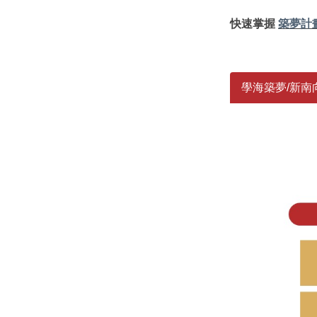
快速掌握
築夢計
學海築夢/新南