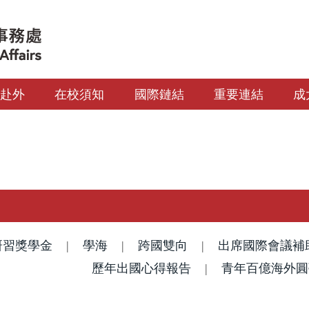
生赴外
在校須知
國際鏈結
重要連結
成
研習獎學金
|
學海
|
跨國雙向
|
出席國際會議補
歷年出國心得報告
|
青年百億海外圓