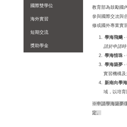
國際雙學位
教育部為鼓勵國
參與國際交流與
海外實習
修或國外專業實
短期交流
學海飛颺
獎助學金
請於申請時
學海惜珠
學海築夢
實習機構及
新南向學海
域，以培育
※申請學海築夢
定。