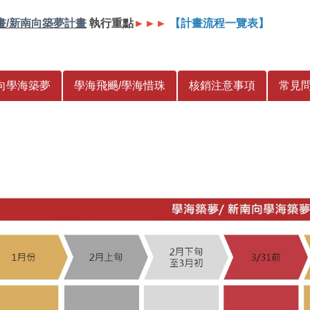
畫/新南向築夢計畫
執行重點
►►►
【計畫流程一覽表】
向學海築夢
學海飛颺/學海惜珠
核銷注意事項
常見