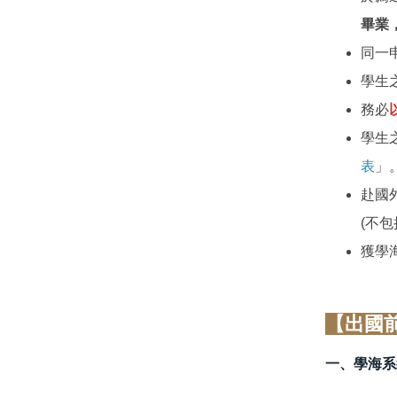
畢業
同一
學生
務必
學生
表
」
赴國
(不
獲學
一、學海系