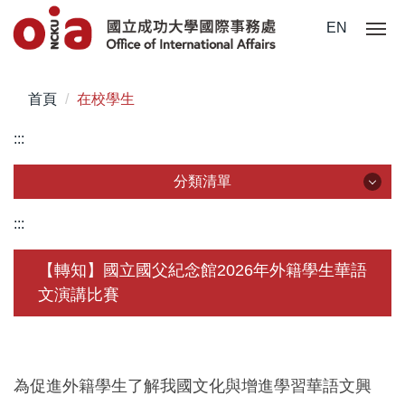
跳
EN
到
主
要
首頁
在校學生
內
容
:::
區
分類清單
分類清單
:::
關於我們
【轉知】國立國父紀念館2026年外籍學生華語
文演講比賽
未來學生
學生赴外
在校須知
為促進外籍學生了解我國文化與增進學習華語文興