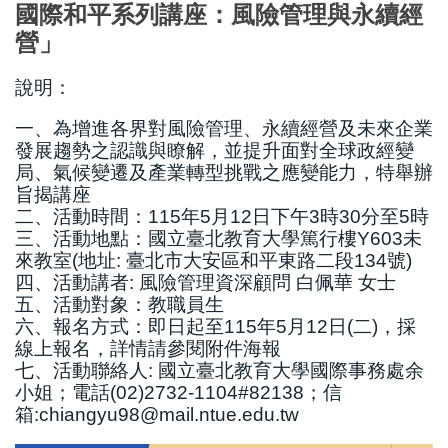
國際和平系列講座：風險管理與永續經
國際鏈結
營」
說明：
一、為增進各界對風險管理、永續經營及未來企業
發展趨勢之認識與瞭解，並提升面對全球政經變
局、氣候變遷及產業轉型挑戰之應變能力，特舉辦
旨揭講座
二、活動時間：115年5月12日下午3時30分至5時
三、活動地點：國立臺北教育大學篤行樓Y603未
來教室(地址: 臺北市大安區和平東路二段134號)
四、活動講者: 風險管理資深顧問 白佩華 女士
五、活動對象：教職員生
六、報名方式：即日起至115年5月12日(二)，採
線上報名，詳情請參閱附件海報
七、活動聯絡人: 國立臺北教育大學國際事務處余
小姐；電話(02)2732-1104#82138；信
箱:chiangyu98@mail.ntue.edu.tw