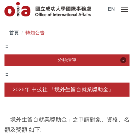
跳
EN
到
主
要
首頁
轉知公告
內
容
:::
區
分類清單
分類清單
:::
關於我們
2026年 中技社 「境外生留台就業獎助金」
未來學生
學生赴外
「境外生留台就業獎助金」之申請對象、資格、名
在校須知
額及獎額 如下: