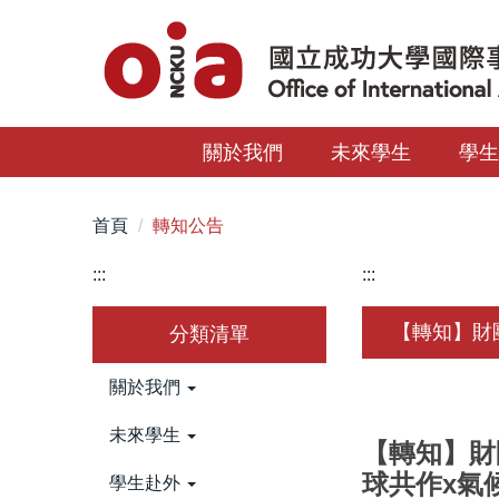
跳
到
主
要
內
關於我們
未來學生
學
容
區
首頁
轉知公告
:::
:::
【轉知】財
分類清單
關於我們
未來學生
【轉知】財
球共作x氣
學生赴外