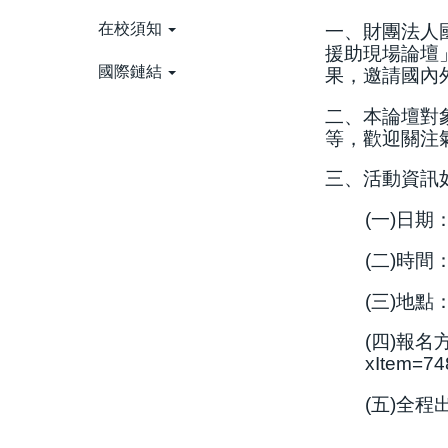
在校須知
一、財團法人國
援助現場論壇」
國際鏈結
果，邀請國內
二、本論壇對
等，歡迎關注
三、活動資訊
(一)日期
(二)時間
(三)地
(四)報
xItem=7
(五)全