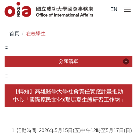
跳
EN
到
主
要
首頁
在校學生
內
容
:::
區
分類清單
分類清單
:::
關於我們
【轉知】高雄醫學大學社會責任實踐計畫推動
中心「國際原民文化x那瑪夏生態研習工作坊」
未來學生
學生赴外
在校須知
活動時間: 2026年5月15日(五)中午12時至5月17日(日)