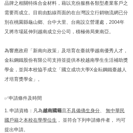
品牌之相關特殊合金材料，藉以充份服務各類型產業客戶之
國際鏈結
需要而成立。目前由點線而面的在台灣設立行銷物流網已分
別在桃園縣龜山鄉、台中大里、台南設立營運處，2004年
又將市場延伸到越南成立分公司，積極佈局東南亞。
為響應政府「新南向政策」及培育在臺就學越南優秀人才，
金耘鋼鐵股份有限公司支持並提供本校越南學生生活補助獎
學金，並與本校協手成立「國立成功大學X金耘鋼鐵臺越人
才培育獎學金」。
✅申請條件及時間
1. 申請資格：凡為
越南國籍
且
不具備僑生身分
、
無中華民
國戶籍
之
本校在學學位生
， 並符合下列申請條件者， 均可
提出申請。