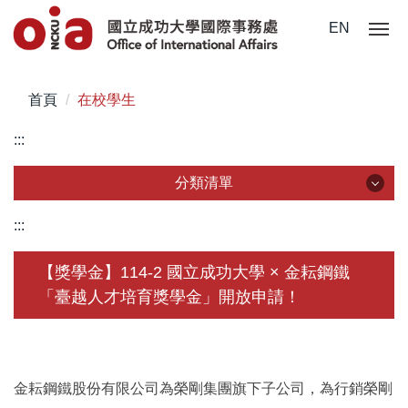
跳
EN
到
主
要
首頁
在校學生
內
容
:::
區
分類清單
分類清單
:::
關於我們
【獎學金】114-2 國立成功大學 × 金耘鋼鐵
「臺越人才培育獎學金」開放申請！
未來學生
學生赴外
在校須知
金耘鋼鐵股份有限公司為榮剛集團旗下子公司，為行銷榮剛