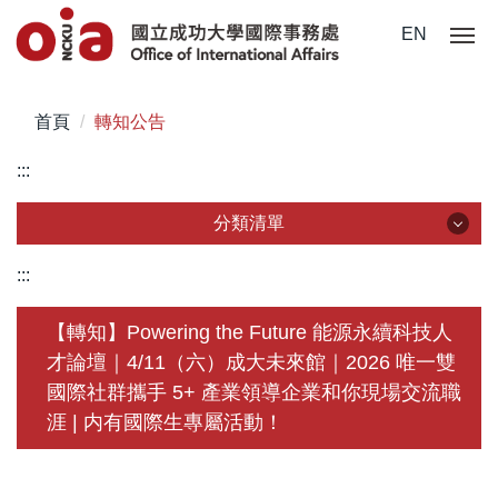
跳
EN
到
主
要
首頁
轉知公告
內
容
:::
區
分類清單
分類清單
:::
關於我們
【轉知】Powering the Future 能源永續科技人
才論壇｜4/11（六）成大未來館｜2026 唯一雙
未來學生
國際社群攜手 5+ 產業領導企業和你現場交流職
學生赴外
涯 | 内有國際生專屬活動！
在校須知