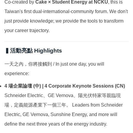
Co-created by
Cake × Student Energy at NCKU
, this is
Taiwan's first dual-international-community forum. We don't
just provide knowledge; we provide the tools to transform
your career trajectory.
▍活動亮點 Highlights
一天之內，你將接觸到 / In just one day, you will
experience:
4 場企業論壇 (中) | 4 Corporate Keynote Sessions (CN)
Schneider Electric、GE Vernova、陽光伏特家等親臨現
場，定義能源產業下一個三年。 Leaders from Schneider
Electric, GE Vernova, Sunshine Energy, and more will
define the next three years of the energy industry.