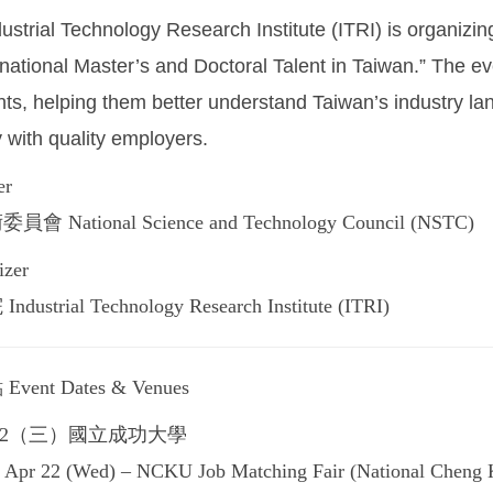
dustrial Technology Research Institute (ITRI) is organi
rnational Master’s and Doctoral Talent in Taiwan.” The eve
s, helping them better understand Taiwan’s industry lan
y with quality employers.
r
ational Science and Technology Council (NSTC)
zer
rial Technology Research Institute (ITRI)
nt Dates & Venues
/22（三）國立成功大學
Apr 22 (Wed) – NCKU Job Matching Fair (National Cheng K