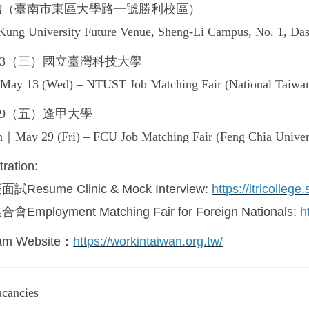
館（臺南市東區大學路一號勝利校區）
Kung University Future Venue, Sheng-Li Campus, No. 1, Dasy
/13（三）國立臺灣科技大學
May 13 (Wed) – NTUST Job Matching Fair (National Taiwan 
29（五）逢甲大學
n｜May 29 (Fri) – FCU Job Matching Fair (Feng Chia Univer
ation:
sume Clinic & Mock Interview:
https://itricolle
loyment Matching Fair for Foreign Nationals:
h
m Website：
https://workintaiwan.org.tw/
ancies