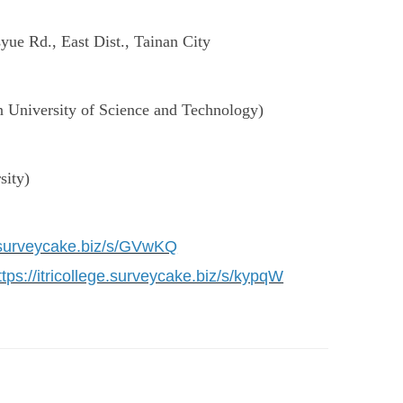
ue Rd., East Dist., Tainan City
University of Science and Technology)
sity)
ge.surveycake.biz/s/GVwKQ
ttps://itricollege.surveycake.biz/s/kypqW