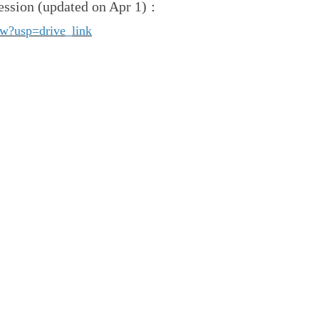
ession (updated on Apr 1)
：
w?usp=drive_link