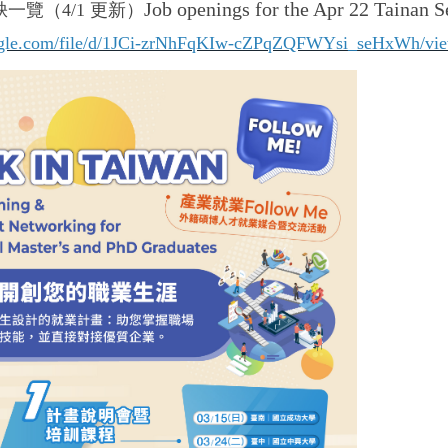
Job openings for the Apr 22 Tainan S
缺一覽（4/1 更新）
google.com/file/d/1JCi-zrNhFqKIw-cZPqZQFWYsi_seHxWh/vie