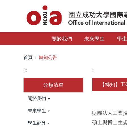
跳
到
主
要
內
關於我們
未來學生
學
容
區
首頁
轉知公告
:::
:::
【轉知】工
分類清單
關於我們
未來學生
財團法人工業技
碩士與博士生
學生赴外